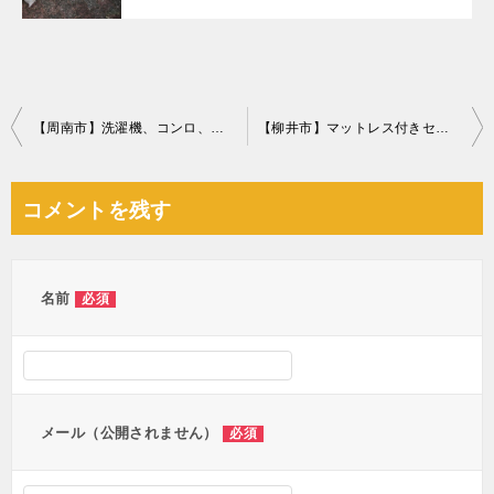
投
【周南市】洗濯機、コンロ、三段ボックス、物干し台、本棚等の回収
【柳井市】マットレス付きセミダブルベッドの回収・処分ご依頼
稿
ナ
コメントを残す
ビ
ゲ
ー
名前
必須
シ
ョ
ン
メール（公開されません）
必須