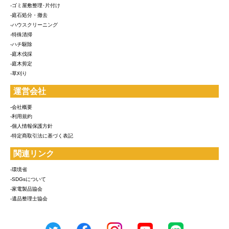
-ゴミ屋敷整理･片付け
-庭石処分・撤去
-ハウスクリーニング
-特殊清掃
-ハチ駆除
-庭木伐採
-庭木剪定
-草刈り
運営会社
-会社概要
-利用規約
-個人情報保護方針
-特定商取引法に基づく表記
関連リンク
-環境省
-SDGsについて
-家電製品協会
-遺品整理士協会