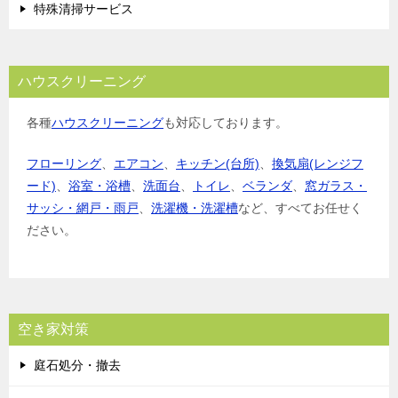
特殊清掃サービス
ハウスクリーニング
各種
ハウスクリーニング
も対応しております。
フローリング
、
エアコン
、
キッチン(台所)
、
換気扇(レンジフ
ード)
、
浴室・浴槽
、
洗面台
、
トイレ
、
ベランダ
、
窓ガラス・
サッシ・網戸・雨戸
、
洗濯機・洗濯槽
など、すべてお任せく
ださい。
空き家対策
庭石処分・撤去