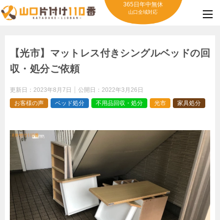
365日年中無休
山口全域対応
【光市】マットレス付きシングルベッドの回
収・処分ご依頼
更新日：
2023年8月7日
公開日：
2022年3月26日
お客様の声
ベッド処分
不用品回収・処分
光市
家具処分