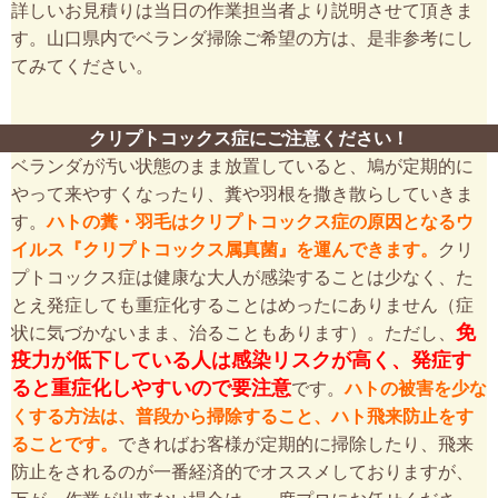
詳しいお見積りは当日の作業担当者より説明させて頂きま
す。山口県内でベランダ掃除ご希望の方は、是非参考にし
てみてください。
クリプトコックス症にご注意ください！
ベランダが汚い状態のまま放置していると、鳩が定期的に
やって来やすくなったり、糞や羽根を撒き散らしていきま
す。
ハトの糞・羽毛はクリプトコックス症の原因となるウ
イルス『クリプトコックス属真菌』を運んできます。
クリ
プトコックス症は健康な大人が感染することは少なく、た
とえ発症しても重症化することはめったにありません（症
免
状に気づかないまま、治ることもあります）。ただし、
疫力が低下している人は感染リスクが高く、発症す
ると重症化しやすいので要注意
です。
ハトの被害を少な
くする方法は、普段から掃除すること、ハト飛来防止をす
ることです。
できればお客様が定期的に掃除したり、飛来
防止をされるのが一番経済的でオススメしておりますが、