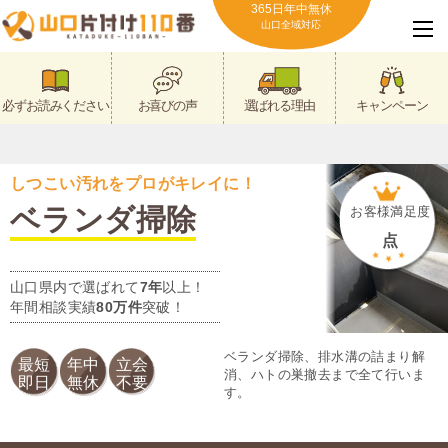
365日年中無休
山口全域対応
必ずお読みください
お喜びの声
選ばれる理由
キャンペーン
しつこい汚れをプロがキレイに！
ベランダ掃除
お客様満足度
点
山口県内で選ばれて
7年
以上！
年間相談実績
80万件
突破！
ベランダ掃除、排水溝の詰まり解
最短
年中
立会
消、ハトの巣撤去まで全て行いま
即日
無休
不要
す。