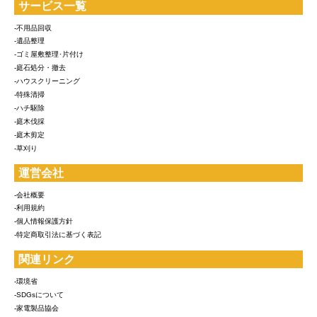
サービス一覧
-不用品回収
-遺品整理
-ゴミ屋敷整理･片付け
-庭石処分・撤去
-ハウスクリーニング
-特殊清掃
-ハチ駆除
-庭木伐採
-庭木剪定
-草刈り
運営会社
-会社概要
-利用規約
-個人情報保護方針
-特定商取引法に基づく表記
関連リンク
-環境省
-SDGsについて
-家電製品協会