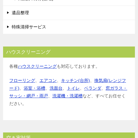
遺品整理
特殊清掃サービス
ハウスクリーニング
各種
ハウスクリーニング
も対応しております。
フローリング
、
エアコン
、
キッチン(台所)
、
換気扇(レンジフ
ード)
、
浴室・浴槽
、
洗面台
、
トイレ
、
ベランダ
、
窓ガラス・
サッシ・網戸・雨戸
、
洗濯機・洗濯槽
など、すべてお任せく
ださい。
空き家対策