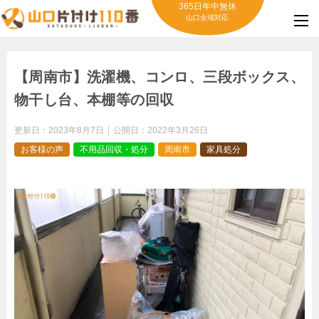
365日年中無休
山口全域対応
【周南市】洗濯機、コンロ、三段ボックス、
物干し台、本棚等の回収
更新日：
2023年8月7日
公開日：
2022年3月26日
お客様の声
不用品回収・処分
周南市
家具処分