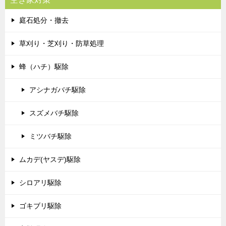
庭石処分・撤去
草刈り・芝刈り・防草処理
蜂（ハチ）駆除
アシナガバチ駆除
スズメバチ駆除
ミツバチ駆除
ムカデ(ヤスデ)駆除
シロアリ駆除
ゴキブリ駆除