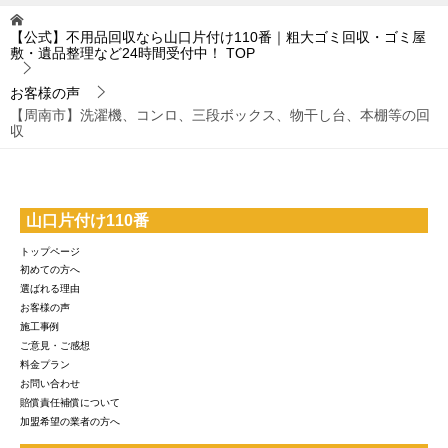
【公式】不用品回収なら山口片付け110番｜粗大ゴミ回収・ゴミ屋
敷・遺品整理など24時間受付中！
TOP
お客様の声
【周南市】洗濯機、コンロ、三段ボックス、物干し台、本棚等の回
収
山口片付け110番
トップページ
初めての方へ
選ばれる理由
お客様の声
施工事例
ご意見・ご感想
料金プラン
お問い合わせ
賠償責任補償について
加盟希望の業者の方へ