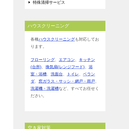
特殊清掃サービス
ハウスクリーニング
各種
ハウスクリーニング
も対応してお
ります。
フローリング
、
エアコン
、
キッチン
(台所)
、
換気扇(レンジフード)
、
浴
室・浴槽
、
洗面台
、
トイレ
、
ベラン
ダ
、
窓ガラス・サッシ・網戸・雨戸
、
洗濯機・洗濯槽
など、すべてお任せく
ださい。
空き家対策