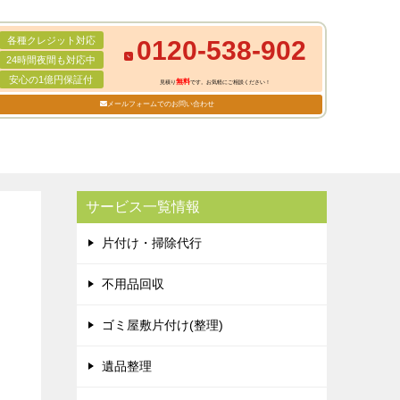
各種クレジット対応
0120-538-902
24時間夜間も対応中
安心の1億円保証付
無料
見積り
です。お気軽にご相談ください！
メールフォームでのお問い合わせ
サービス一覧情報
片付け・掃除代行
不用品回収
ゴミ屋敷片付け(整理)
遺品整理