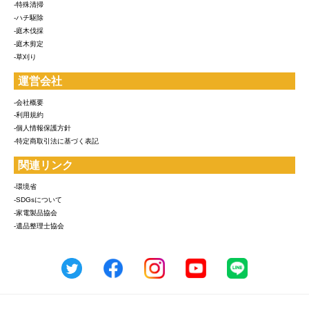
-特殊清掃
-ハチ駆除
-庭木伐採
-庭木剪定
-草刈り
運営会社
-会社概要
-利用規約
-個人情報保護方針
-特定商取引法に基づく表記
関連リンク
-環境省
-SDGsについて
-家電製品協会
-遺品整理士協会