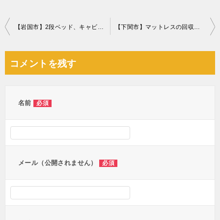
投
【岩国市】2段ベッド、キャビネット、布団などの回収 お客様の声
【下関市】マットレスの回収・処分 お客様の声
稿
ナ
コメントを残す
ビ
ゲ
ー
名前
必須
シ
ョ
ン
メール（公開されません）
必須