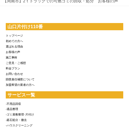
【周南市】2ｔトラックでの可燃ゴミの回収・処分 お客様の声
山口片付け110番
トップページ
初めての方へ
選ばれる理由
お客様の声
施工事例
ご意見・ご感想
料金プラン
お問い合わせ
賠償責任補償について
加盟希望の業者の方へ
サービス一覧
-不用品回収
-遺品整理
-ゴミ屋敷整理･片付け
-庭石処分・撤去
-ハウスクリーニング