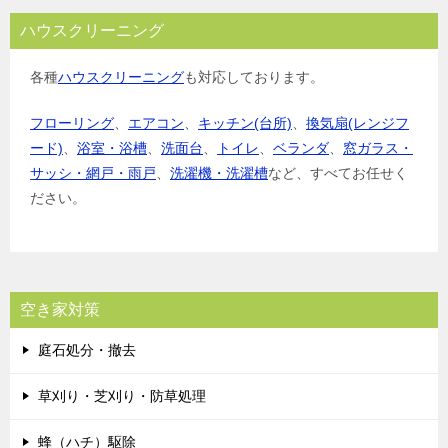
ハウスクリーニング
各種
ハウスクリーニング
も対応しております。
フローリング
、
エアコン
、
キッチン(台所)
、
換気扇(レンジフ
ード)
、
浴室・浴槽
、
洗面台
、
トイレ
、
ベランダ
、
窓ガラス・
サッシ・網戸・雨戸
、
洗濯機・洗濯槽
など、すべてお任せく
ださい。
空き家対策
庭石処分・撤去
草刈り・芝刈り・防草処理
蜂（ハチ）駆除