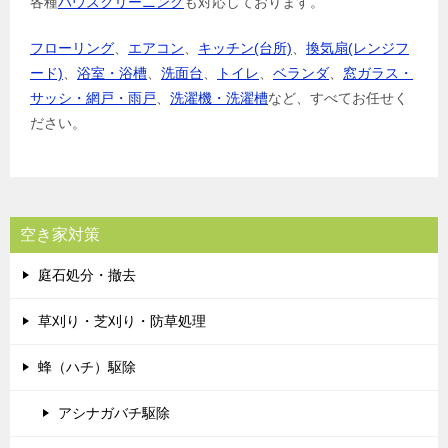
各種
ハウスクリーニング
も対応しております。
フローリング
、
エアコン
、
キッチン(台所)
、
換気扇(レンジフ
ード)
、
浴室・浴槽
、
洗面台
、
トイレ
、
ベランダ
、
窓ガラス・
サッシ・網戸・雨戸
、
洗濯機・洗濯槽
など、すべてお任せく
ださい。
空き家対策
庭石処分・撤去
草刈り・芝刈り・防草処理
蜂（ハチ）駆除
アシナガバチ駆除