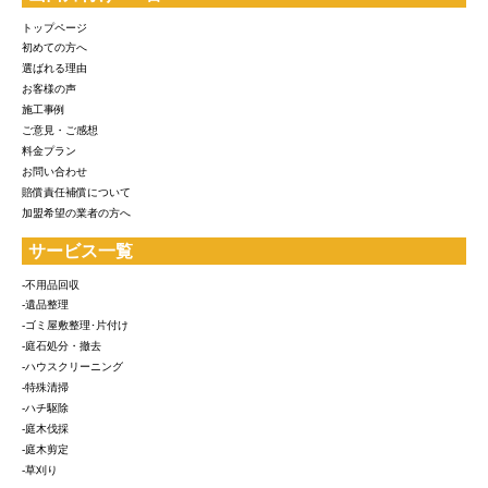
トップページ
初めての方へ
選ばれる理由
お客様の声
施工事例
ご意見・ご感想
料金プラン
お問い合わせ
賠償責任補償について
加盟希望の業者の方へ
サービス一覧
-不用品回収
-遺品整理
-ゴミ屋敷整理･片付け
-庭石処分・撤去
-ハウスクリーニング
-特殊清掃
-ハチ駆除
-庭木伐採
-庭木剪定
-草刈り