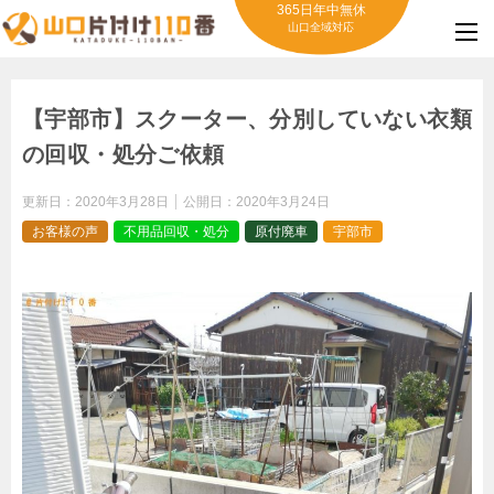
365日年中無休
山口全域対応
【宇部市】スクーター、分別していない衣類
の回収・処分ご依頼
更新日：
2020年3月28日
公開日：
2020年3月24日
お客様の声
不用品回収・処分
原付廃車
宇部市