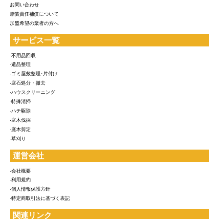
お問い合わせ
賠償責任補償について
加盟希望の業者の方へ
サービス一覧
-不用品回収
-遺品整理
-ゴミ屋敷整理･片付け
-庭石処分・撤去
-ハウスクリーニング
-特殊清掃
-ハチ駆除
-庭木伐採
-庭木剪定
-草刈り
運営会社
-会社概要
-利用規約
-個人情報保護方針
-特定商取引法に基づく表記
関連リンク