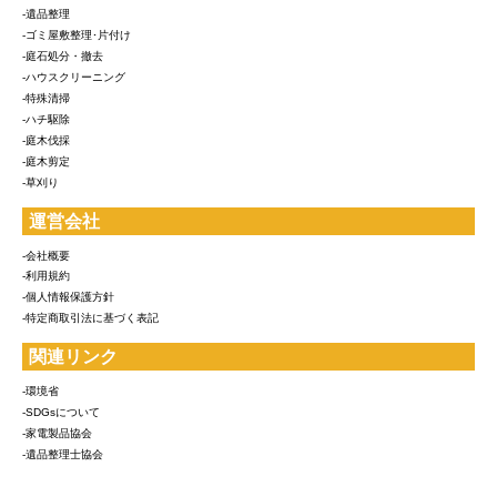
-遺品整理
-ゴミ屋敷整理･片付け
-庭石処分・撤去
-ハウスクリーニング
-特殊清掃
-ハチ駆除
-庭木伐採
-庭木剪定
-草刈り
運営会社
-会社概要
-利用規約
-個人情報保護方針
-特定商取引法に基づく表記
関連リンク
-環境省
-SDGsについて
-家電製品協会
-遺品整理士協会