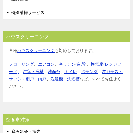
特殊清掃サービス
ハウスクリーニング
各種
ハウスクリーニング
も対応しております。
フローリング
、
エアコン
、
キッチン(台所)
、
換気扇(レンジフ
ード)
、
浴室・浴槽
、
洗面台
、
トイレ
、
ベランダ
、
窓ガラス・
サッシ・網戸・雨戸
、
洗濯機・洗濯槽
など、すべてお任せく
ださい。
空き家対策
庭石処分・撤去