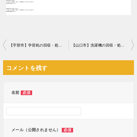
投
【宇部市】学習机の回収・処分ご依頼 お客様の声
【山口市】洗濯機の回収・処分ご依頼 お客様の声
稿
ナ
コメントを残す
ビ
ゲ
ー
名前
必須
シ
ョ
ン
メール（公開されません）
必須