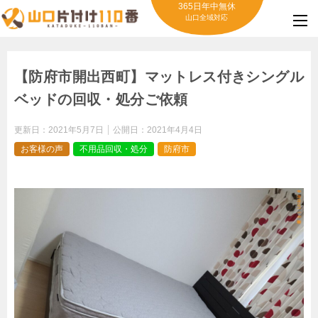
365日年中無休
山口全域対応
【防府市開出西町】マットレス付きシングル
ベッドの回収・処分ご依頼
更新日：
2021年5月7日
公開日：
2021年4月4日
お客様の声
不用品回収・処分
防府市