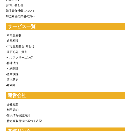
お問い合わせ
賠償責任補償について
加盟希望の業者の方へ
サービス一覧
-不用品回収
-遺品整理
-ゴミ屋敷整理･片付け
-庭石処分・撤去
-ハウスクリーニング
-特殊清掃
-ハチ駆除
-庭木伐採
-庭木剪定
-草刈り
運営会社
-会社概要
-利用規約
-個人情報保護方針
-特定商取引法に基づく表記