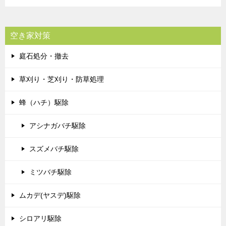
空き家対策
庭石処分・撤去
草刈り・芝刈り・防草処理
蜂（ハチ）駆除
アシナガバチ駆除
スズメバチ駆除
ミツバチ駆除
ムカデ(ヤスデ)駆除
シロアリ駆除