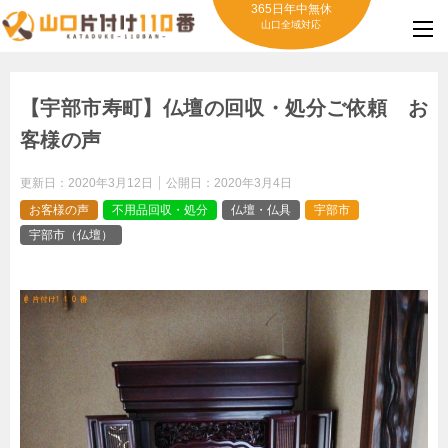
365日年中無休
山口全域対応
【宇部市寿町】仏壇の回収・処分ご依頼 お
客様の声
更新日：
2020年3月12日
公開日：
2020年3月4日
お客様の声
不用品回収・処分
仏壇・仏具
宇部市
宇部市（仏壇）