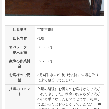
回収場所
宇部市寿町
回収内容
仏壇
オペレーター
58,300円
提示金額
実際の作業料
52,250円
金
お客様のご要
3月4日(水)の午後1時以降に仏壇を取り
望
に来て処分してほしい。
担当のコメン
仏壇の処理にお困りのお客様からご依頼
ト
いただきました。料金のお安さがご依頼
の決め手になったとのことです。利用し
てよかったとおっしゃっていただき、90