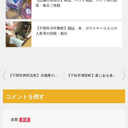
【山陽小野田市】布団、ペット用品、バケツ等の回
収・処分ご依頼
【下関市川中豊町】雑誌、本、ガラスケース入りの
人形等の回収・処分
投
【下関市稗田北町】冷蔵庫の回収・処分ご依頼 お客様の声
【下松市潮音町】庭にある倉庫の移動のご依頼 お客様の声
稿
ナ
コメントを残す
ビ
ゲ
ー
名前
必須