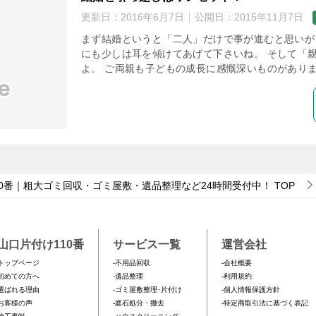
更新日：
2016年6月7日
公開日：
2015年11月7日
まず結婚というと「二人」だけで事が進むと思いが
にも少しは耳を傾けてあげて下さいね。 そして「
よ。 ご両親も子どもの成長に感慨深いものがありま
0番｜粗大ゴミ回収・ゴミ屋敷・遺品整理など24時間受付中！
TOP
山口片付け110番
サービス一覧
運営会社
トップページ
-不用品回収
-会社概要
初めての方へ
-遺品整理
-利用規約
選ばれる理由
-ゴミ屋敷整理･片付け
-個人情報保護方針
お客様の声
-庭石処分・撤去
-特定商取引法に基づく表記