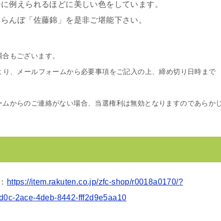
ーに例えられるほどに美しい色をしています。
くらんぼ「佐藤錦」を是非ご堪能下さい。
場合もございます。
より、メールフォームから必要事項をご記入の上、締め切り日時まで
ームからのご連絡がない場合、当選権利は無効となりますのであらか
：
https://item.rakuten.co.jp/zfc-shop/r0018a0170/?
4d0c-2ace-4deb-8442-fff2d9e5aa10