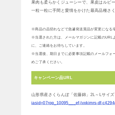
果肉も柔らかくジューシーで、果皮はルビ
一粒一粒に手間と愛情をかけた最高品種さ
※商品の品切れなどで急遽発送賞品が変更になる
※当選された方は、メールマガジンに記載のURL
に、ご連絡をお待ちしています。
※当選後、期日までに必要事項記載のメールフォ
めご了承ください。
キャンペーン品URL
山形県産さくらんぼ「佐藤錦」2L～Lサイズ
iasid=07rpp_10095___ef-lvxkimrs-df-c429