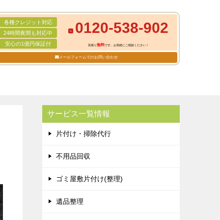
各種クレジット対応
0120-538-902
24時間夜間も対応中
安心の1億円保証付
無料
見積り
です。お気軽にご相談ください！
メールフォームでのお問い合わせ
サービス一覧情報
片付け・掃除代行
不用品回収
ゴミ屋敷片付け(整理)
遺品整理