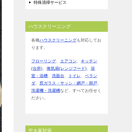
特殊清掃サービス
ハウスクリーニング
各種
ハウスクリーニング
も対応してお
ります。
フローリング
、
エアコン
、
キッチン
(台所)
、
換気扇(レンジフード)
、
浴
室・浴槽
、
洗面台
、
トイレ
、
ベラン
ダ
、
窓ガラス・サッシ・網戸・雨戸
、
洗濯機・洗濯槽
など、すべてお任せく
ださい。
空き家対策