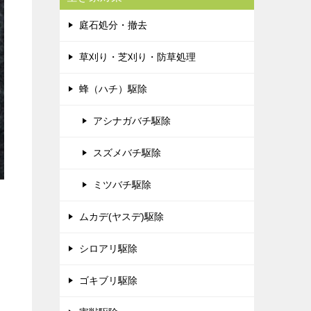
庭石処分・撤去
草刈り・芝刈り・防草処理
蜂（ハチ）駆除
アシナガバチ駆除
スズメバチ駆除
ミツバチ駆除
ムカデ(ヤスデ)駆除
シロアリ駆除
ゴキブリ駆除