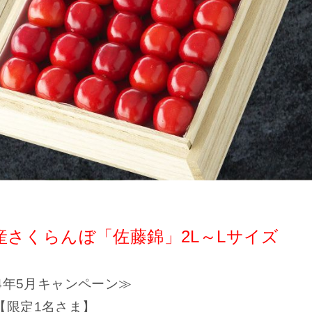
産さくらんぼ「佐藤錦」2L～Lサイズ
24年5月キャンペーン≫
【限定1名さま】