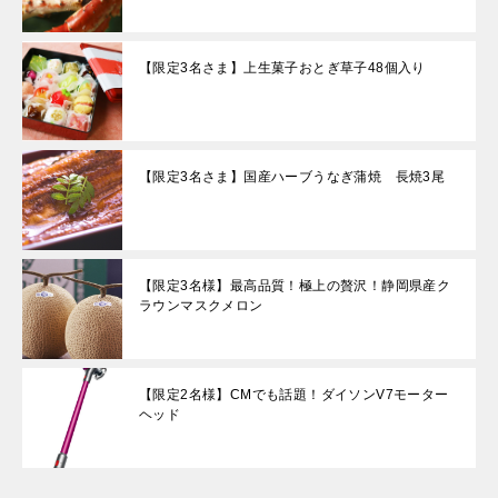
【限定3名さま】上生菓子おとぎ草子48個入り
【限定3名さま】国産ハーブうなぎ蒲焼 長焼3尾
【限定3名様】最高品質！極上の贅沢！静岡県産ク
ラウンマスクメロン
【限定2名様】CMでも話題！ダイソンV7モーター
ヘッド