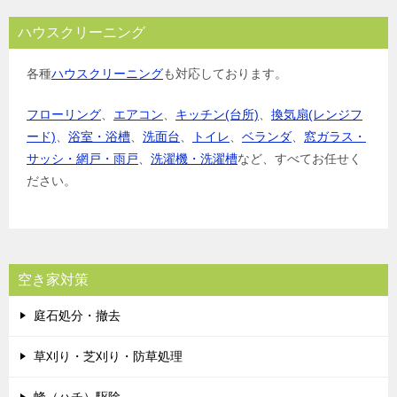
ハウスクリーニング
各種
ハウスクリーニング
も対応しております。
フローリング
、
エアコン
、
キッチン(台所)
、
換気扇(レンジフ
ード)
、
浴室・浴槽
、
洗面台
、
トイレ
、
ベランダ
、
窓ガラス・
サッシ・網戸・雨戸
、
洗濯機・洗濯槽
など、すべてお任せく
ださい。
空き家対策
庭石処分・撤去
草刈り・芝刈り・防草処理