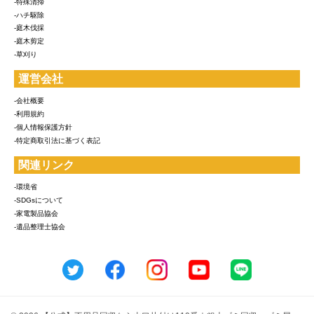
-特殊清掃
-ハチ駆除
-庭木伐採
-庭木剪定
-草刈り
運営会社
-会社概要
-利用規約
-個人情報保護方針
-特定商取引法に基づく表記
関連リンク
-環境省
-SDGsについて
-家電製品協会
-遺品整理士協会