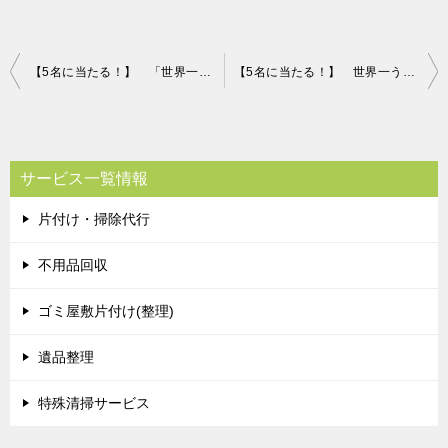
投
【5名に当たる！】 「世界一の蜂蜜」を堪能しませんか？
【5名に当たる！】 世界一うまいスイカプレゼント！
稿
ナ
ビ
サービス一覧情報
ゲ
片付け・掃除代行
ー
シ
不用品回収
ョ
ゴミ屋敷片付け(整理)
ン
遺品整理
特殊清掃サービス