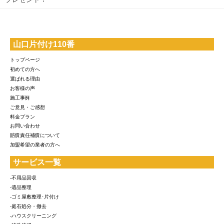
山口片付け110番
トップページ
初めての方へ
選ばれる理由
お客様の声
施工事例
ご意見・ご感想
料金プラン
お問い合わせ
賠償責任補償について
加盟希望の業者の方へ
サービス一覧
-不用品回収
-遺品整理
-ゴミ屋敷整理･片付け
-庭石処分・撤去
-ハウスクリーニング