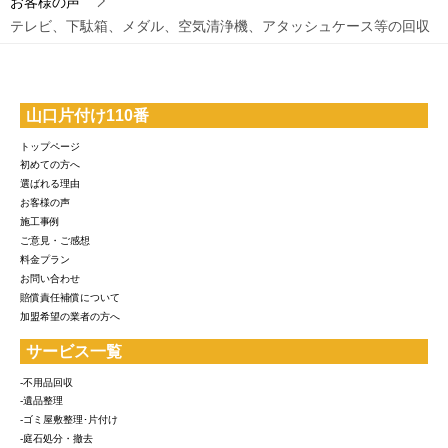
お客様の声
テレビ、下駄箱、メダル、空気清浄機、アタッシュケース等の回収
山口片付け110番
トップページ
初めての方へ
選ばれる理由
お客様の声
施工事例
ご意見・ご感想
料金プラン
お問い合わせ
賠償責任補償について
加盟希望の業者の方へ
サービス一覧
-不用品回収
-遺品整理
-ゴミ屋敷整理･片付け
-庭石処分・撤去