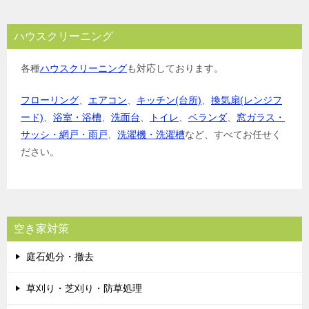
ハウスクリーニング
各種
ハウスクリーニング
も対応しております。
フローリング
、
エアコン
、
キッチン(台所)
、
換気扇(レンジフ
ード)
、
浴室・浴槽
、
洗面台
、
トイレ
、
ベランダ
、
窓ガラス・
サッシ・網戸・雨戸
、
洗濯機・洗濯槽
など、すべてお任せく
ださい。
空き家対策
庭石処分・撤去
草刈り・芝刈り・防草処理