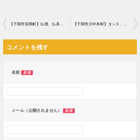
投
【下関市安岡町】仏壇、仏具の回収・処分ご依頼 お客様の声
【下関市川中本町】タンス、仏壇、カラーボックス、木材等の回収
稿
ナ
コメントを残す
ビ
ゲ
ー
名前
必須
シ
ョ
ン
メール（公開されません）
必須