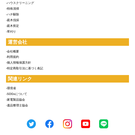
-ハウスクリーニング
-特殊清掃
-ハチ駆除
-庭木伐採
-庭木剪定
-草刈り
運営会社
-会社概要
-利用規約
-個人情報保護方針
-特定商取引法に基づく表記
関連リンク
-環境省
-SDGsについて
-家電製品協会
-遺品整理士協会