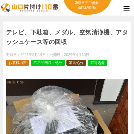
365日年中無休
山口全域対応
テレビ、下駄箱、メダル、空気清浄機、アタ
ッシュケース等の回収
更新日：
2026年5月14日
公開日：
2026年4月30日
お客様の声
不用品回収・処分
家具処分
家電処分