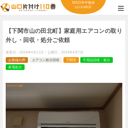
365日年中無休
山口全域対応
【下関市山の田北町】家庭用エアコンの取り
外し・回収・処分ご依頼
更新日：
2024年4月11日
公開日：
2024年4月7日
お客様の声
エアコン処分回収
下関市
不用品回収・処分
家電処分