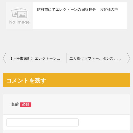
防府市にてエレクトーンの回収処分 お客様の声
投
【下松市栄町】エレクトーン、椅子の回収・処分ご依頼 お客様の声
二人掛けソファー、タンス、テレビ台、本棚、ゴミ箱等の回収・処分
稿
ナ
コメントを残す
ビ
ゲ
ー
名前
必須
シ
ョ