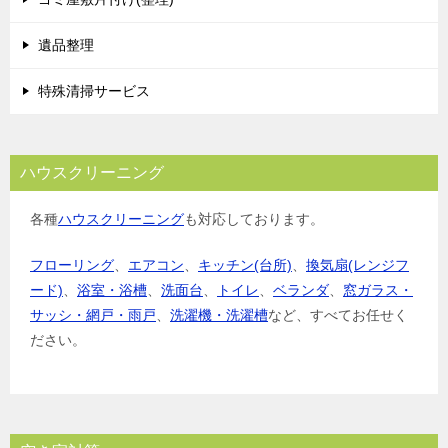
遺品整理
特殊清掃サービス
ハウスクリーニング
各種
ハウスクリーニング
も対応しております。
フローリング
、
エアコン
、
キッチン(台所)
、
換気扇(レンジフ
ード)
、
浴室・浴槽
、
洗面台
、
トイレ
、
ベランダ
、
窓ガラス・
サッシ・網戸・雨戸
、
洗濯機・洗濯槽
など、すべてお任せく
ださい。