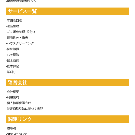
加盟希望の業者の方へ
サービス一覧
-不用品回収
-遺品整理
-ゴミ屋敷整理･片付け
-庭石処分・撤去
-ハウスクリーニング
-特殊清掃
-ハチ駆除
-庭木伐採
-庭木剪定
-草刈り
運営会社
-会社概要
-利用規約
-個人情報保護方針
-特定商取引法に基づく表記
関連リンク
-環境省
-SDGsについて