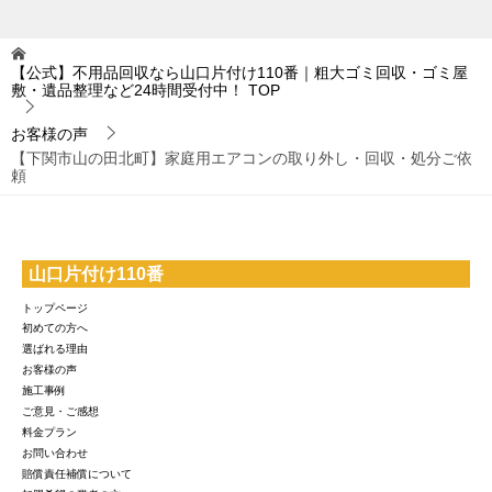
【公式】不用品回収なら山口片付け110番｜粗大ゴミ回収・ゴミ屋
敷・遺品整理など24時間受付中！
TOP
お客様の声
【下関市山の田北町】家庭用エアコンの取り外し・回収・処分ご依
頼
山口片付け110番
トップページ
初めての方へ
選ばれる理由
お客様の声
施工事例
ご意見・ご感想
料金プラン
お問い合わせ
賠償責任補償について