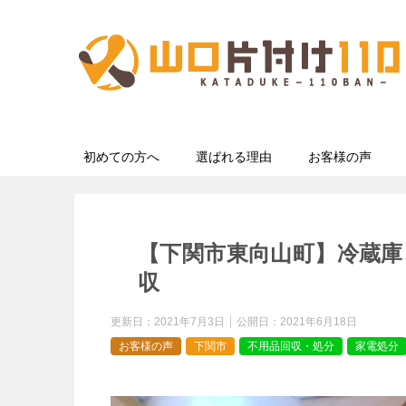
初めての方へ
選ばれる理由
お客様の声
【下関市東向山町】冷蔵庫
収
更新日：
2021年7月3日
公開日：
2021年6月18日
お客様の声
下関市
不用品回収・処分
家電処分