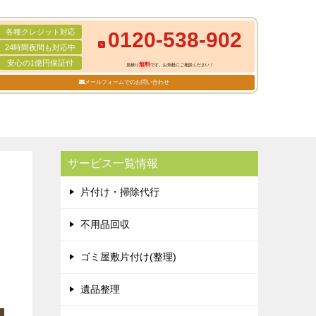
各種クレジット対応
0120-538-902
24時間夜間も対応中
安心の1億円保証付
無料
見積り
です。お気軽にご相談ください！
メールフォームでのお問い合わせ
サービス一覧情報
片付け・掃除代行
不用品回収
ゴミ屋敷片付け(整理)
遺品整理