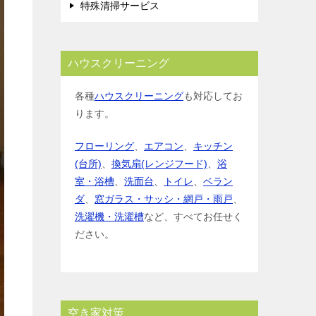
特殊清掃サービス
ハウスクリーニング
各種
ハウスクリーニング
も対応してお
ります。
フローリング
、
エアコン
、
キッチン
(台所)
、
換気扇(レンジフード)
、
浴
室・浴槽
、
洗面台
、
トイレ
、
ベラン
ダ
、
窓ガラス・サッシ・網戸・雨戸
、
洗濯機・洗濯槽
など、すべてお任せく
ださい。
空き家対策