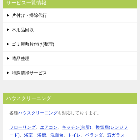
サービス一覧情報
片付け・掃除代行
不用品回収
ゴミ屋敷片付け(整理)
遺品整理
特殊清掃サービス
ハウスクリーニング
各種
ハウスクリーニング
も対応しております。
フローリング
、
エアコン
、
キッチン(台所)
、
換気扇(レンジフ
ード)
、
浴室・浴槽
、
洗面台
、
トイレ
、
ベランダ
、
窓ガラス・