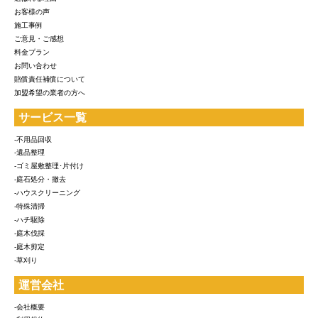
お客様の声
施工事例
ご意見・ご感想
料金プラン
お問い合わせ
賠償責任補償について
加盟希望の業者の方へ
サービス一覧
-不用品回収
-遺品整理
-ゴミ屋敷整理･片付け
-庭石処分・撤去
-ハウスクリーニング
-特殊清掃
-ハチ駆除
-庭木伐採
-庭木剪定
-草刈り
運営会社
-会社概要