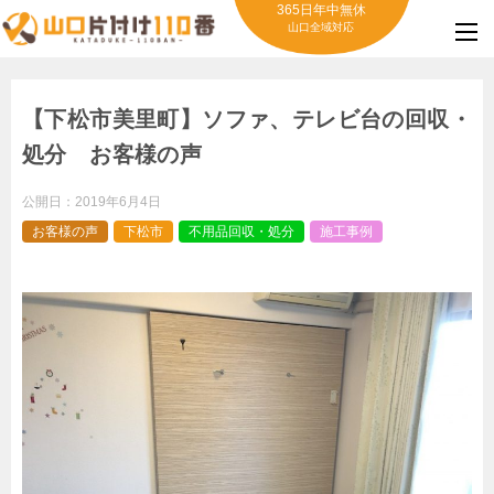
365日年中無休
山口全域対応
【下松市美里町】ソファ、テレビ台の回収・
処分 お客様の声
公開日：
2019年6月4日
お客様の声
下松市
不用品回収・処分
施工事例