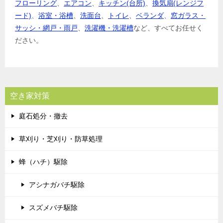
フローリング
、
エアコン
、
キッチン(台所)
、
換気扇(レンジフ
ード)
、
浴室・浴槽
、
洗面台
、
トイレ
、
ベランダ
、
窓ガラス・
サッシ・網戸・雨戸
、
洗濯機・洗濯槽
など、すべてお任せく
ださい。
空き家対策
庭石処分・撤去
草刈り・芝刈り・防草処理
蜂（ハチ）駆除
アシナガバチ駆除
スズメバチ駆除