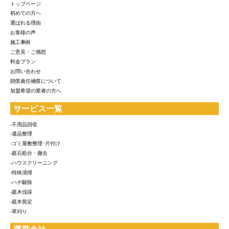
トップページ
初めての方へ
選ばれる理由
お客様の声
施工事例
ご意見・ご感想
料金プラン
お問い合わせ
賠償責任補償について
加盟希望の業者の方へ
サービス一覧
-不用品回収
-遺品整理
-ゴミ屋敷整理･片付け
-庭石処分・撤去
-ハウスクリーニング
-特殊清掃
-ハチ駆除
-庭木伐採
-庭木剪定
-草刈り