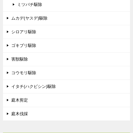
ミツバチ駆除
ムカデ(ヤスデ)駆除
シロアリ駆除
ゴキブリ駆除
害獣駆除
コウモリ駆除
イタチ(ハクビシン)駆除
庭木剪定
庭木伐採