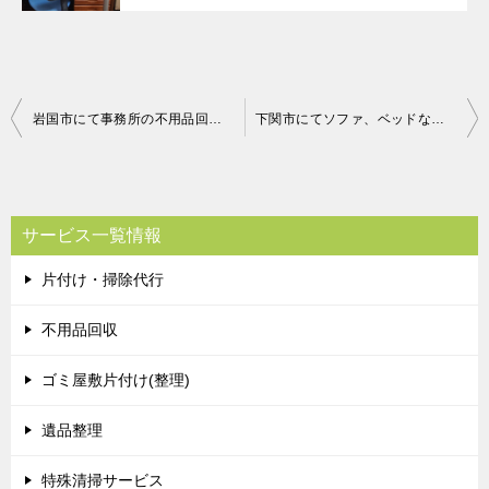
投
岩国市にて事務所の不用品回収処分 お客様の声
下関市にてソファ、ベッドなどの回収処分 お客様の声
稿
ナ
ビ
サービス一覧情報
ゲ
片付け・掃除代行
ー
シ
不用品回収
ョ
ゴミ屋敷片付け(整理)
ン
遺品整理
特殊清掃サービス