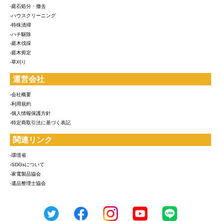
-庭石処分・撤去
-ハウスクリーニング
-特殊清掃
-ハチ駆除
-庭木伐採
-庭木剪定
-草刈り
運営会社
-会社概要
-利用規約
-個人情報保護方針
-特定商取引法に基づく表記
関連リンク
-環境省
-SDGsについて
-家電製品協会
-遺品整理士協会