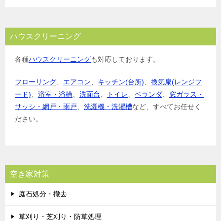
ハウスクリーニング
各種
ハウスクリーニング
も対応しております。
フローリング
、
エアコン
、
キッチン(台所)
、
換気扇(レンジフ
ード)
、
浴室・浴槽
、
洗面台
、
トイレ
、
ベランダ
、
窓ガラス・
サッシ・網戸・雨戸
、
洗濯機・洗濯槽
など、すべてお任せく
ださい。
空き家対策
庭石処分・撤去
草刈り・芝刈り・防草処理