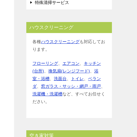
特殊清掃サービス
ハウスクリーニング
各種
ハウスクリーニング
も対応してお
ります。
フローリング
、
エアコン
、
キッチン
(台所)
、
換気扇(レンジフード)
、
浴
室・浴槽
、
洗面台
、
トイレ
、
ベラン
ダ
、
窓ガラス・サッシ・網戸・雨戸
、
洗濯機・洗濯槽
など、すべてお任せく
ださい。
空き家対策