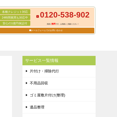
各種クレジット対応
0120-538-902
24時間夜間も対応中
安心の1億円保証付
無料
見積り
です。お気軽にご相談ください！
メールフォームでのお問い合わせ
サービス一覧情報
片付け・掃除代行
不用品回収
ゴミ屋敷片付け(整理)
遺品整理