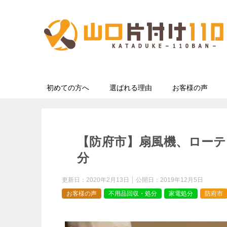
初めての方へ
選ばれる理由
お客様の声
【防府市】扇風機、ロー
分
更新日：
2020年2月13日
公開日：
2019年12月5日
お客様の声
不用品回収・処分
家電処分
防府市