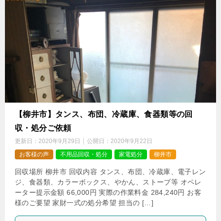
【柳井市】タンス、布団、冷蔵庫、食器類等の回
収・処分ご依頼
更新日：
2020年9月29日
公開日：
2020年9月22日
お客様の声
不用品回収・処分
家電処分
柳井市
回収場所 柳井市 回収内容 タンス、布団、冷蔵庫、電子レン
ジ、食器類、カラーボックス、やかん、ストーブ等 オペレ
ーター提示金額 66,000円 実際の作業料金 284,240円 お客
様のご要望 家財一式の処分希望 担当の […]