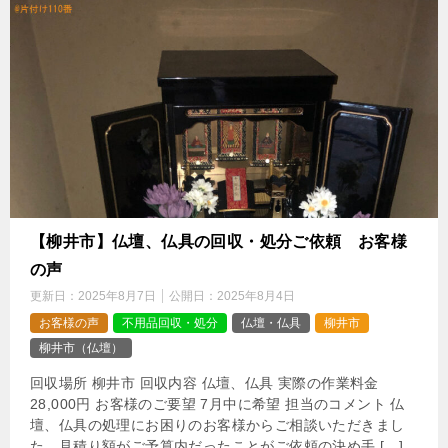
【柳井市】仏壇、仏具の回収・処分ご依頼 お客様
の声
更新日：
2025年8月7日
公開日：
2025年8月4日
お客様の声
不用品回収・処分
仏壇・仏具
柳井市
柳井市（仏壇）
回収場所 柳井市 回収内容 仏壇、仏具 実際の作業料金
28,000円 お客様のご要望 7月中に希望 担当のコメント 仏
壇、仏具の処理にお困りのお客様からご相談いただきまし
た。見積り額がご予算内だったことがご依頼の決め手 […]