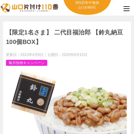
365日年中無休
山口全域対応
【限定1名さま】 二代目福治郎 【鈴丸納豆
100個BOX】
更新日：
2022年4月8日
公開日：
2020年6月15日
毎月恒例キャンペーン