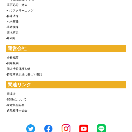
-庭石処分・撤去
-ハウスクリーニング
-特殊清掃
-ハチ駆除
-庭木伐採
-庭木剪定
-草刈り
運営会社
-会社概要
-利用規約
-個人情報保護方針
-特定商取引法に基づく表記
関連リンク
-環境省
-SDGsについて
-家電製品協会
-遺品整理士協会