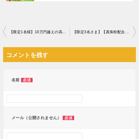
投
【限定1名様】10万円越えの高級梅干しプレゼント
【限定3名さま】【真珠粉配合】XO食パン
稿
ナ
コメントを残す
ビ
ゲ
ー
名前
必須
シ
ョ
ン
メール（公開されません）
必須