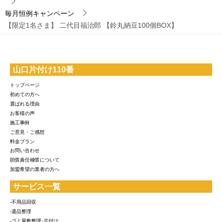
毎月恒例キャンペーン
【限定1名さま】 二代目福治郎 【鈴丸納豆100個BOX】
山口片付け110番
トップページ
初めての方へ
選ばれる理由
お客様の声
施工事例
ご意見・ご感想
料金プラン
お問い合わせ
賠償責任補償について
加盟希望の業者の方へ
サービス一覧
-不用品回収
-遺品整理
-ゴミ屋敷整理･片付け