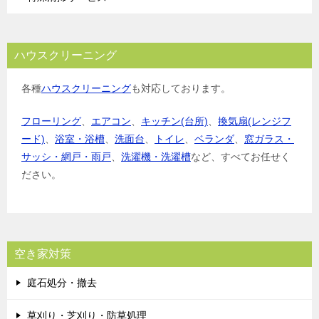
ハウスクリーニング
各種
ハウスクリーニング
も対応しております。
フローリング
、
エアコン
、
キッチン(台所)
、
換気扇(レンジフ
ード)
、
浴室・浴槽
、
洗面台
、
トイレ
、
ベランダ
、
窓ガラス・
サッシ・網戸・雨戸
、
洗濯機・洗濯槽
など、すべてお任せく
ださい。
空き家対策
庭石処分・撤去
草刈り・芝刈り・防草処理