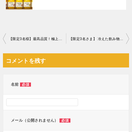
投
【限定3名様】最高品質！極上の贅沢！静岡県産クラウンマスクメロン
【限定3名さま】 冷えた飲み物で暑い日も楽しく！カクテルビールサーバー
稿
ナ
コメントを残す
ビ
ゲ
ー
名前
必須
シ
ョ
ン
メール（公開されません）
必須