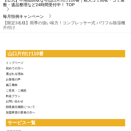
【公式】不用品回収なら山口片付け110番｜粗大ゴミ回収・ゴミ屋
敷・遺品整理など24時間受付中！
TOP
毎月恒例キャンペーン
【限定3名様】雨季の強い味方！コンプレッサー式 パワフル除湿機
片付け
山口片付け110番
トップページ
初めての方へ
選ばれる理由
お客様の声
施工事例
ご意見・ご感想
料金プラン
お問い合わせ
賠償責任補償について
加盟希望の業者の方へ
サービス一覧