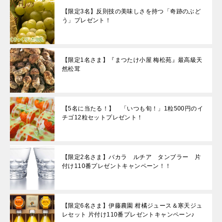
【限定3名】反則技の美味しさを持つ「奇跡のぶど
う」プレゼント！
【限定1名さま】『まつたけ小屋 梅松苑』最高級天
然松茸
【5名に当たる！】 「いつも旬！」1粒500円のイ
チゴ12粒セットプレゼント！
【限定2名さま】バカラ ルチア タンブラー 片
付け110番プレゼントキャンペーン！！
【限定6名さま】伊藤農園 柑橘ジュース＆寒天ジュ
レセット 片付け110番プレゼントキャンペーン♪