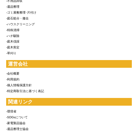
-不用品回収
-遺品整理
-ゴミ屋敷整理･片付け
-庭石処分・撤去
-ハウスクリーニング
-特殊清掃
-ハチ駆除
-庭木伐採
-庭木剪定
-草刈り
運営会社
-会社概要
-利用規約
-個人情報保護方針
-特定商取引法に基づく表記
関連リンク
-環境省
-SDGsについて
-家電製品協会
-遺品整理士協会