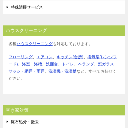
特殊清掃サービス
ハウスクリーニング
各種
ハウスクリーニング
も対応しております。
フローリング
、
エアコン
、
キッチン(台所)
、
換気扇(レンジフ
ード)
、
浴室・浴槽
、
洗面台
、
トイレ
、
ベランダ
、
窓ガラス・
サッシ・網戸・雨戸
、
洗濯機・洗濯槽
など、すべてお任せく
ださい。
空き家対策
庭石処分・撤去