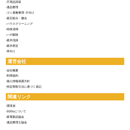
-不用品回収
-遺品整理
-ゴミ屋敷整理･片付け
-庭石処分・撤去
-ハウスクリーニング
-特殊清掃
-ハチ駆除
-庭木伐採
-庭木剪定
-草刈り
運営会社
-会社概要
-利用規約
-個人情報保護方針
-特定商取引法に基づく表記
関連リンク
-環境省
-SDGsについて
-家電製品協会
-遺品整理士協会