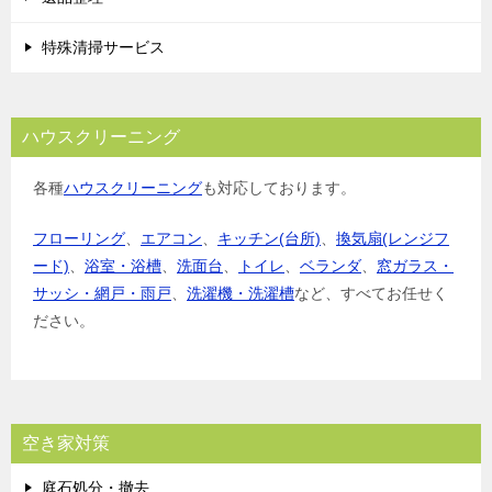
特殊清掃サービス
ハウスクリーニング
各種
ハウスクリーニング
も対応しております。
フローリング
、
エアコン
、
キッチン(台所)
、
換気扇(レンジフ
ード)
、
浴室・浴槽
、
洗面台
、
トイレ
、
ベランダ
、
窓ガラス・
サッシ・網戸・雨戸
、
洗濯機・洗濯槽
など、すべてお任せく
ださい。
空き家対策
庭石処分・撤去