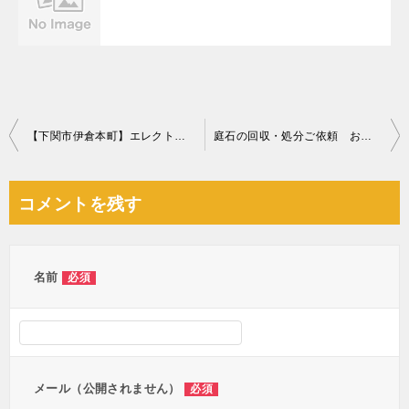
投
【下関市伊倉本町】エレクトーンの回収・処分ご依頼 お客様の声
庭石の回収・処分ご依頼 お客様の声
稿
ナ
コメントを残す
ビ
ゲ
ー
名前
必須
シ
ョ
ン
メール（公開されません）
必須