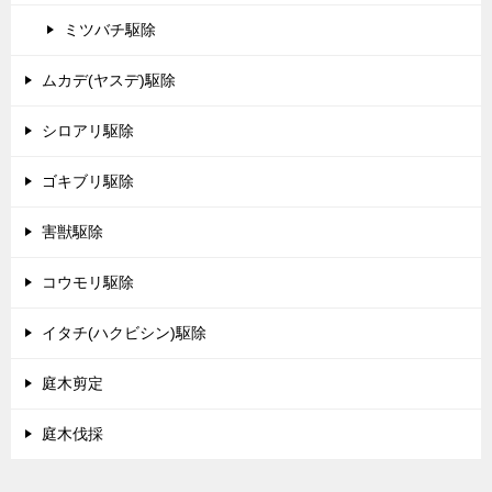
ミツバチ駆除
ムカデ(ヤスデ)駆除
シロアリ駆除
ゴキブリ駆除
害獣駆除
コウモリ駆除
イタチ(ハクビシン)駆除
庭木剪定
庭木伐採