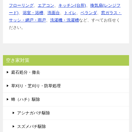
フローリング
、
エアコン
、
キッチン(台所)
、
換気扇(レンジフ
ード)
、
浴室・浴槽
、
洗面台
、
トイレ
、
ベランダ
、
窓ガラス・
サッシ・網戸・雨戸
、
洗濯機・洗濯槽
など、すべてお任せく
ださい。
空き家対策
庭石処分・撤去
草刈り・芝刈り・防草処理
蜂（ハチ）駆除
アシナガバチ駆除
スズメバチ駆除