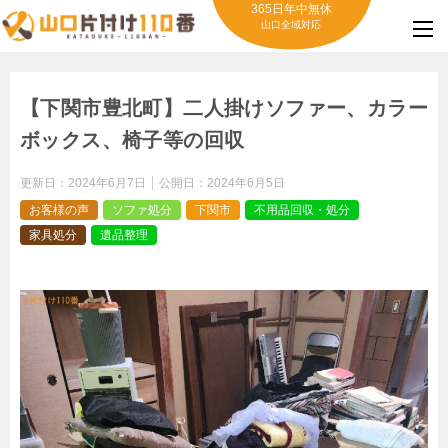
365日年中無休
山口全域対応
【下関市豊北町】二人掛けソファー、カラー
ボックス、椅子等の回収
更新日：
2024年6月7日
公開日：
2024年6月5日
お客様の声
ソファ処分
下関市
不用品回収・処分
家具処分
遺品整理