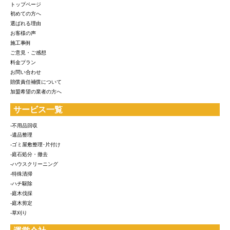
トップページ
初めての方へ
選ばれる理由
お客様の声
施工事例
ご意見・ご感想
料金プラン
お問い合わせ
賠償責任補償について
加盟希望の業者の方へ
サービス一覧
-不用品回収
-遺品整理
-ゴミ屋敷整理･片付け
-庭石処分・撤去
-ハウスクリーニング
-特殊清掃
-ハチ駆除
-庭木伐採
-庭木剪定
-草刈り