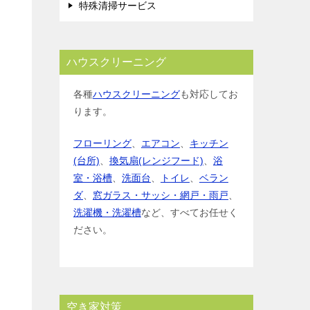
特殊清掃サービス
ハウスクリーニング
各種
ハウスクリーニング
も対応してお
ります。
フローリング
、
エアコン
、
キッチン
(台所)
、
換気扇(レンジフード)
、
浴
室・浴槽
、
洗面台
、
トイレ
、
ベラン
ダ
、
窓ガラス・サッシ・網戸・雨戸
、
洗濯機・洗濯槽
など、すべてお任せく
ださい。
空き家対策