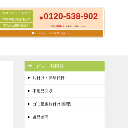
各種クレジット対応
0120-538-902
24時間夜間も対応中
安心の1億円保証付
無料
見積り
です。お気軽にご相談ください！
メールフォームでのお問い合わせ
サービス一覧情報
片付け・掃除代行
不用品回収
ゴミ屋敷片付け(整理)
遺品整理