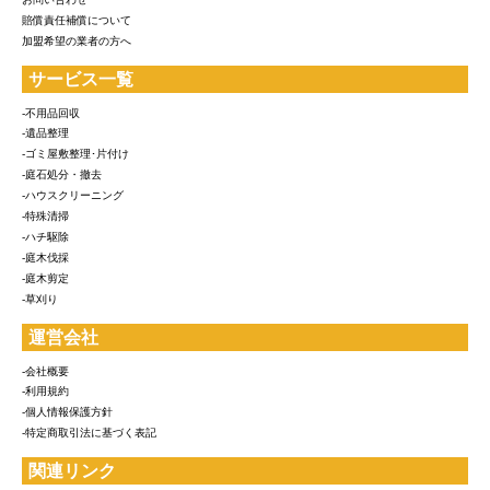
賠償責任補償について
加盟希望の業者の方へ
サービス一覧
-不用品回収
-遺品整理
-ゴミ屋敷整理･片付け
-庭石処分・撤去
-ハウスクリーニング
-特殊清掃
-ハチ駆除
-庭木伐採
-庭木剪定
-草刈り
運営会社
-会社概要
-利用規約
-個人情報保護方針
-特定商取引法に基づく表記
関連リンク