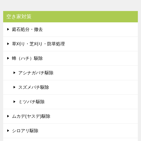
空き家対策
庭石処分・撤去
草刈り・芝刈り・防草処理
蜂（ハチ）駆除
アシナガバチ駆除
スズメバチ駆除
ミツバチ駆除
ムカデ(ヤスデ)駆除
シロアリ駆除