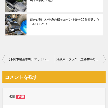
椅子の回収・処分
処分が難しい中身の残ったペンキ缶を20缶回収いた
しいました！
投
【下関市幡生本町】マットレス付きセミダブルベッドの回収・処分
冷蔵庫、ラック、洗濯機等の回収・処分ご依頼 お客様の声
稿
ナ
コメントを残す
ビ
ゲ
ー
名前
必須
シ