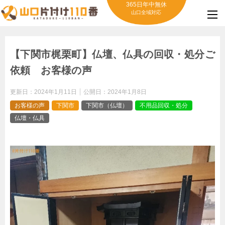
365日年中無休
山口全域対応
【下関市梶栗町】仏壇、仏具の回収・処分ご
依頼 お客様の声
更新日：
2024年1月11日
公開日：
2024年1月8日
お客様の声
下関市
下関市（仏壇）
不用品回収・処分
仏壇・仏具