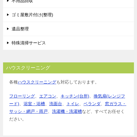
不用品回収
ゴミ屋敷片付け(整理)
遺品整理
特殊清掃サービス
ハウスクリーニング
各種
ハウスクリーニング
も対応しております。
フローリング
、
エアコン
、
キッチン(台所)
、
換気扇(レンジフ
ード)
、
浴室・浴槽
、
洗面台
、
トイレ
、
ベランダ
、
窓ガラス・
サッシ・網戸・雨戸
、
洗濯機・洗濯槽
など、すべてお任せく
ださい。