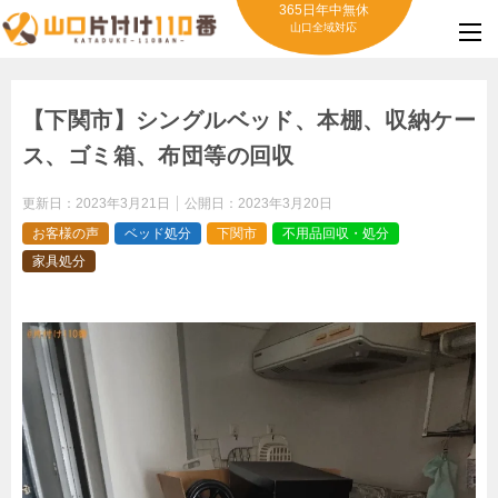
365日年中無休
山口全域対応
【下関市】シングルベッド、本棚、収納ケー
ス、ゴミ箱、布団等の回収
更新日：
2023年3月21日
公開日：
2023年3月20日
お客様の声
ベッド処分
下関市
不用品回収・処分
家具処分