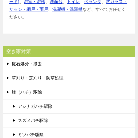
ード)
、
浴室・浴槽
、
洗面台
、
トイレ
、
ベランダ
、
窓ガラス・
サッシ・網戸・雨戸
、
洗濯機・洗濯槽
など、すべてお任せく
ださい。
空き家対策
庭石処分・撤去
草刈り・芝刈り・防草処理
蜂（ハチ）駆除
アシナガバチ駆除
スズメバチ駆除
ミツバチ駆除