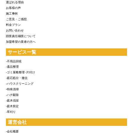
選ばれる理由
お客様の声
施工事例
ご意見・ご感想
料金プラン
お問い合わせ
賠償責任補償について
加盟希望の業者の方へ
サービス一覧
-不用品回収
-遺品整理
-ゴミ屋敷整理･片付け
-庭石処分・撤去
-ハウスクリーニング
-特殊清掃
-ハチ駆除
-庭木伐採
-庭木剪定
-草刈り
運営会社
-会社概要