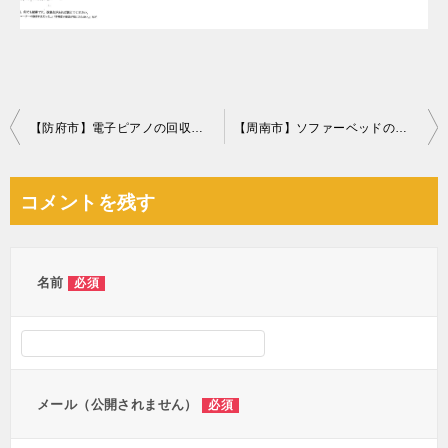
投
【防府市】電子ピアノの回収・処分ご依頼 お客様の声
【周南市】ソファーベッドの回収・処分ご依頼 お客様の声
稿
ナ
コメントを残す
ビ
ゲ
ー
名前
必須
シ
ョ
ン
メール（公開されません）
必須