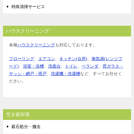
特殊清掃サービス
ハウスクリーニング
各種
ハウスクリーニング
も対応しております。
フローリング
、
エアコン
、
キッチン(台所)
、
換気扇(レンジフ
ード)
、
浴室・浴槽
、
洗面台
、
トイレ
、
ベランダ
、
窓ガラス・
サッシ・網戸・雨戸
、
洗濯機・洗濯槽
など、すべてお任せく
ださい。
空き家対策
庭石処分・撤去