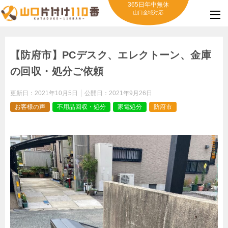
365日年中無休
山口全域対応
【防府市】PCデスク、エレクトーン、金庫
の回収・処分ご依頼
更新日：
2021年10月5日
公開日：
2021年9月26日
お客様の声
不用品回収・処分
家電処分
防府市