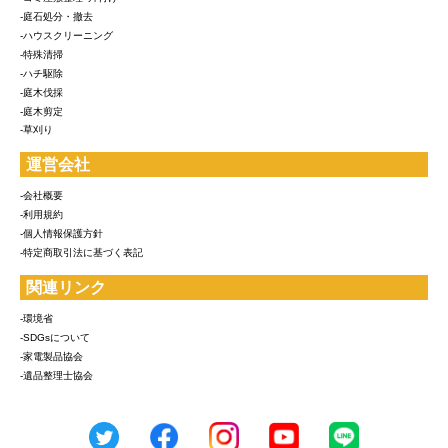
-庭石処分・撤去
-ハウスクリーニング
-特殊清掃
-ハチ駆除
-庭木伐採
-庭木剪定
-草刈り
運営会社
-会社概要
-利用規約
-個人情報保護方針
-特定商取引法に基づく表記
関連リンク
-環境省
-SDGsについて
-家電製品協会
-遺品整理士協会