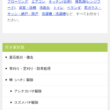
フローリング
、
エアコン
、
キッチン(台所)
、
換気扇(レンジフ
ード)
、
浴室・浴槽
、
洗面台
、
トイレ
、
ベランダ
、
窓ガラス・
サッシ・網戸・雨戸
、
洗濯機・洗濯槽
など、すべてお任せく
ださい。
空き家対策
庭石処分・撤去
草刈り・芝刈り・防草処理
蜂（ハチ）駆除
アシナガバチ駆除
スズメバチ駆除