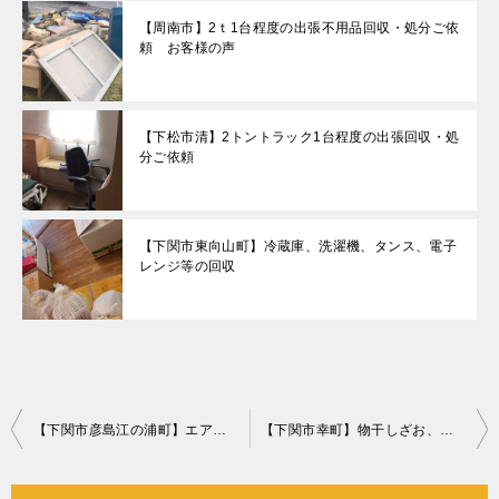
【周南市】2ｔ1台程度の出張不用品回収・処分ご依
頼 お客様の声
【下松市清】2トントラック1台程度の出張回収・処
分ご依頼
【下関市東向山町】冷蔵庫、洗濯機、タンス、電子
レンジ等の回収
投
【下関市彦島江の浦町】エアコンクリーニングご依頼 お客様の声
【下関市幸町】物干しざお、ローテーブル、ごみ箱等の回収・処分
稿
ナ