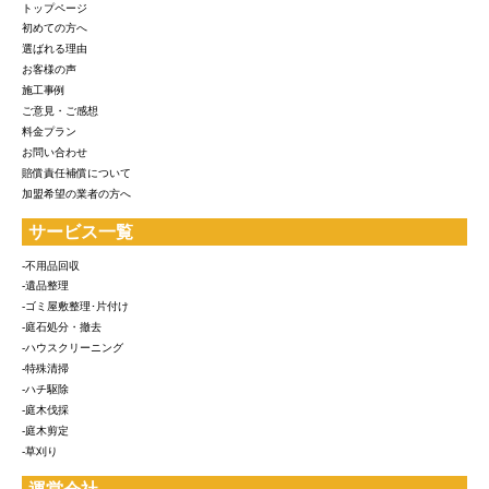
トップページ
初めての方へ
選ばれる理由
お客様の声
施工事例
ご意見・ご感想
料金プラン
お問い合わせ
賠償責任補償について
加盟希望の業者の方へ
サービス一覧
-不用品回収
-遺品整理
-ゴミ屋敷整理･片付け
-庭石処分・撤去
-ハウスクリーニング
-特殊清掃
-ハチ駆除
-庭木伐採
-庭木剪定
-草刈り