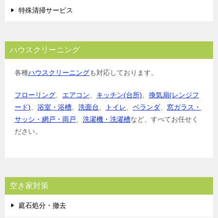
特殊清掃サービス
ハウスクリーニング
各種
ハウスクリーニング
も対応しております。
フローリング
、
エアコン
、
キッチン(台所)
、
換気扇(レンジフ
ード)
、
浴室・浴槽
、
洗面台
、
トイレ
、
ベランダ
、
窓ガラス・
サッシ・網戸・雨戸
、
洗濯機・洗濯槽
など、すべてお任せく
ださい。
空き家対策
庭石処分・撤去