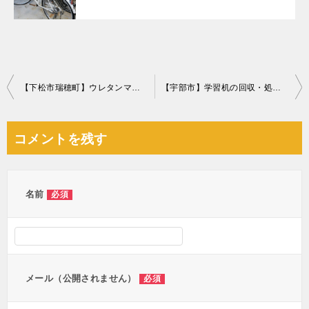
投
【下松市瑞穂町】ウレタンマットレス、物干し竿、炊飯器等の回収
【宇部市】学習机の回収・処分ご依頼 お客様の声
稿
ナ
コメントを残す
ビ
ゲ
ー
名前
必須
シ
ョ
ン
メール（公開されません）
必須