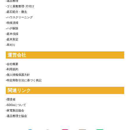
-遺品整理
-ゴミ屋敷整理･片付け
-庭石処分・撤去
-ハウスクリーニング
-特殊清掃
-ハチ駆除
-庭木伐採
-庭木剪定
-草刈り
運営会社
-会社概要
-利用規約
-個人情報保護方針
-特定商取引法に基づく表記
関連リンク
-環境省
-SDGsについて
-家電製品協会
-遺品整理士協会