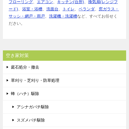
フローリング
、
エアコン
、
キッチン(台所)
、
換気扇(レンジフ
ード)
、
浴室・浴槽
、
洗面台
、
トイレ
、
ベランダ
、
窓ガラス・
サッシ・網戸・雨戸
、
洗濯機・洗濯槽
など、すべてお任せく
ださい。
空き家対策
庭石処分・撤去
草刈り・芝刈り・防草処理
蜂（ハチ）駆除
アシナガバチ駆除
スズメバチ駆除