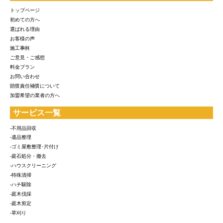
トップページ
初めての方へ
選ばれる理由
お客様の声
施工事例
ご意見・ご感想
料金プラン
お問い合わせ
賠償責任補償について
加盟希望の業者の方へ
サービス一覧
-不用品回収
-遺品整理
-ゴミ屋敷整理･片付け
-庭石処分・撤去
-ハウスクリーニング
-特殊清掃
-ハチ駆除
-庭木伐採
-庭木剪定
-草刈り