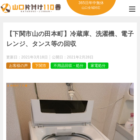
365日年中無休
山口全域対応
【下関市山の田本町】冷蔵庫、洗濯機、電子
レンジ、タンス等の回収
更新日：
2021年3月18日
公開日：
2021年2月28日
お客様の声
下関市
不用品回収・処分
家電処分