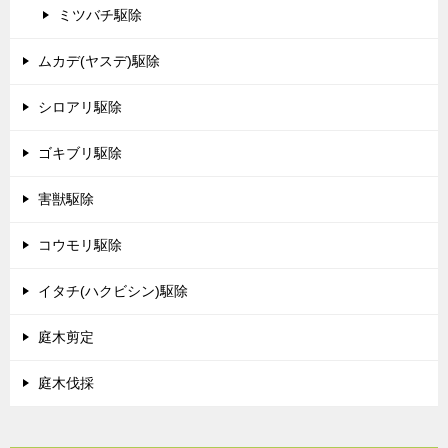
ミツバチ駆除
ムカデ(ヤスデ)駆除
シロアリ駆除
ゴキブリ駆除
害獣駆除
コウモリ駆除
イタチ(ハクビシン)駆除
庭木剪定
庭木伐採