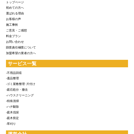
トップページ
初めての方へ
選ばれる理由
お客様の声
施工事例
ご意見・ご感想
料金プラン
お問い合わせ
賠償責任補償について
加盟希望の業者の方へ
サービス一覧
-不用品回収
-遺品整理
-ゴミ屋敷整理･片付け
-庭石処分・撤去
-ハウスクリーニング
-特殊清掃
-ハチ駆除
-庭木伐採
-庭木剪定
-草刈り