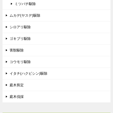
ミツバチ駆除
ムカデ(ヤスデ)駆除
シロアリ駆除
ゴキブリ駆除
害獣駆除
コウモリ駆除
イタチ(ハクビシン)駆除
庭木剪定
庭木伐採