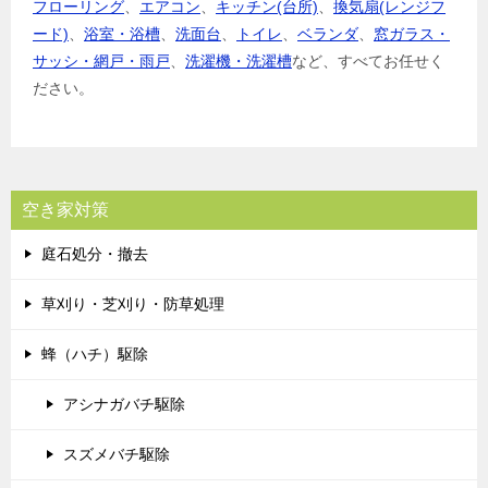
フローリング
、
エアコン
、
キッチン(台所)
、
換気扇(レンジフ
ード)
、
浴室・浴槽
、
洗面台
、
トイレ
、
ベランダ
、
窓ガラス・
サッシ・網戸・雨戸
、
洗濯機・洗濯槽
など、すべてお任せく
ださい。
空き家対策
庭石処分・撤去
草刈り・芝刈り・防草処理
蜂（ハチ）駆除
アシナガバチ駆除
スズメバチ駆除