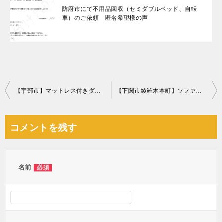
防府市にて不用品回収（セミダブルベッド、自転
車）のご依頼 匿名希望様の声
投
【宇部市】マットレス付きダブルベッド、布団、冷蔵庫等の回収・処分
【下関市綾羅木本町】ソファー、布団等の回収・処分ご依頼
稿
ナ
コメントを残す
ビ
ゲ
ー
名前
必須
シ
ョ
ン