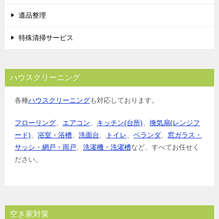
遺品整理
特殊清掃サービス
ハウスクリーニング
各種
ハウスクリーニング
も対応しております。
フローリング
、
エアコン
、
キッチン(台所)
、
換気扇(レンジフ
ード)
、
浴室・浴槽
、
洗面台
、
トイレ
、
ベランダ
、
窓ガラス・
サッシ・網戸・雨戸
、
洗濯機・洗濯槽
など、すべてお任せく
ださい。
空き家対策