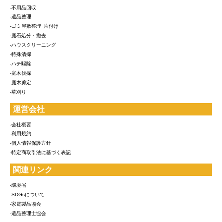
-不用品回収
-遺品整理
-ゴミ屋敷整理･片付け
-庭石処分・撤去
-ハウスクリーニング
-特殊清掃
-ハチ駆除
-庭木伐採
-庭木剪定
-草刈り
運営会社
-会社概要
-利用規約
-個人情報保護方針
-特定商取引法に基づく表記
関連リンク
-環境省
-SDGsについて
-家電製品協会
-遺品整理士協会