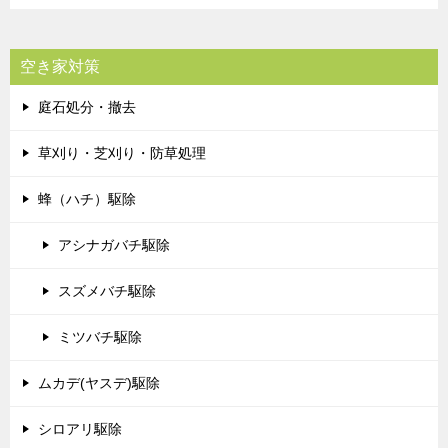
空き家対策
庭石処分・撤去
草刈り・芝刈り・防草処理
蜂（ハチ）駆除
アシナガバチ駆除
スズメバチ駆除
ミツバチ駆除
ムカデ(ヤスデ)駆除
シロアリ駆除