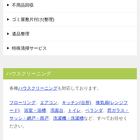
不用品回収
ゴミ屋敷片付け(整理)
遺品整理
特殊清掃サービス
ハウスクリーニング
各種
ハウスクリーニング
も対応しております。
フローリング
、
エアコン
、
キッチン(台所)
、
換気扇(レンジフ
ード)
、
浴室・浴槽
、
洗面台
、
トイレ
、
ベランダ
、
窓ガラス・
サッシ・網戸・雨戸
、
洗濯機・洗濯槽
など、すべてお任せく
ださい。