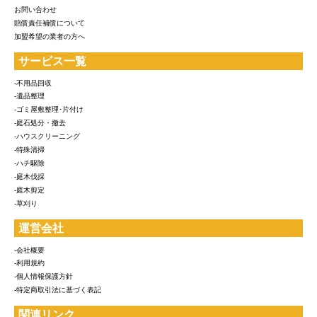
お問い合わせ
賠償責任補償について
加盟希望の業者の方へ
サービス一覧
-不用品回収
-遺品整理
-ゴミ屋敷整理･片付け
-庭石処分・撤去
-ハウスクリーニング
-特殊清掃
-ハチ駆除
-庭木伐採
-庭木剪定
-草刈り
運営会社
-会社概要
-利用規約
-個人情報保護方針
-特定商取引法に基づく表記
関連リンク