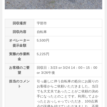
回収場所
宇部市
回収内容
自転車
オペレーター
5,500円
提示金額
実際の作業料
5,225円
金
お客様のご要
回収日：3/23 or 3/24 14：00～15：00
望
or 3/26午後
担当のコメン
引っ越しに伴う自転車の処分にお困りの
ト
お客様からご依頼いただきました。当日
でも大丈夫であったことがご依頼の決め
手になったとのことです。利用してよか
ったとおっしゃっていただき、100点満
点の評価を付けていただきました。不用