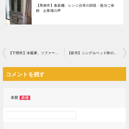
【周南市】食器棚、レンジ台等の回収・処分ご依
頼 お客様の声
投
【下関市】冷蔵庫、ソファー、衣装ケース、キャットタワー等の回収
【萩市】シングルベッド枠のみの回収・処分ご依頼 お客様の声
稿
ナ
コメントを残す
ビ
ゲ
ー
名前
必須
シ
ョ
ン