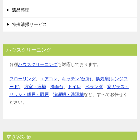
遺品整理
特殊清掃サービス
ハウスクリーニング
各種
ハウスクリーニング
も対応しております。
フローリング
、
エアコン
、
キッチン(台所)
、
換気扇(レンジフ
ード)
、
浴室・浴槽
、
洗面台
、
トイレ
、
ベランダ
、
窓ガラス・
サッシ・網戸・雨戸
、
洗濯機・洗濯槽
など、すべてお任せく
ださい。
空き家対策