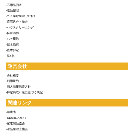
-不用品回収
-遺品整理
-ゴミ屋敷整理･片付け
-庭石処分・撤去
-ハウスクリーニング
-特殊清掃
-ハチ駆除
-庭木伐採
-庭木剪定
-草刈り
運営会社
-会社概要
-利用規約
-個人情報保護方針
-特定商取引法に基づく表記
関連リンク
-環境省
-SDGsについて
-家電製品協会
-遺品整理士協会