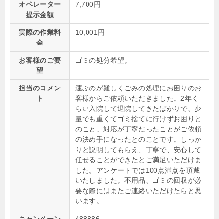
オペレーター
7,700円
提示金額
実際の作業料
10,001円
金
お客様のご要
ゴミの処分希望。
望
担当のコメン
運ぶのが難しくごみの処理にお困りのお
ト
客様からご依頼いただきました。2年く
らい入院して退院してきたばかりで、少
量でも重くてゴミ捨てに行けずお困りと
のこと。対応が丁寧だったことがご依頼
の決め手になったとのことです。しっか
りと説明してもらえ、丁寧で、安心して
任せることができたとご満足いただけま
した。アンケートでは100点満点を頂戴
いたしました。不用品、ゴミの回収が必
要な際にはまたご連絡いただけたらと思
います。
キャンペーン
488886