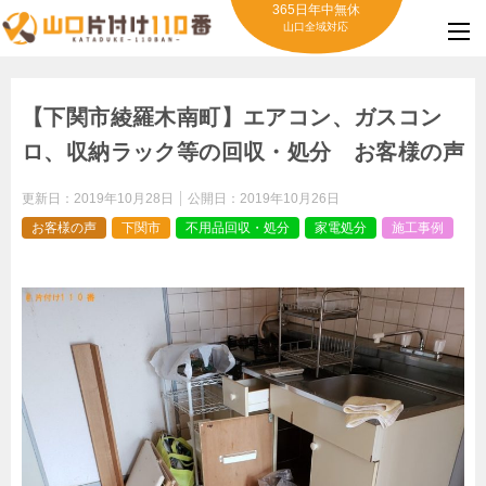
365日年中無休
山口全域対応
【下関市綾羅木南町】エアコン、ガスコン
ロ、収納ラック等の回収・処分 お客様の声
更新日：
2019年10月28日
公開日：
2019年10月26日
お客様の声
下関市
不用品回収・処分
家電処分
施工事例