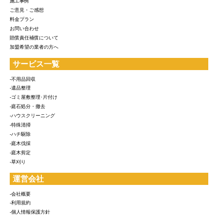
施工事例
ご意見・ご感想
料金プラン
お問い合わせ
賠償責任補償について
加盟希望の業者の方へ
サービス一覧
-不用品回収
-遺品整理
-ゴミ屋敷整理･片付け
-庭石処分・撤去
-ハウスクリーニング
-特殊清掃
-ハチ駆除
-庭木伐採
-庭木剪定
-草刈り
運営会社
-会社概要
-利用規約
-個人情報保護方針