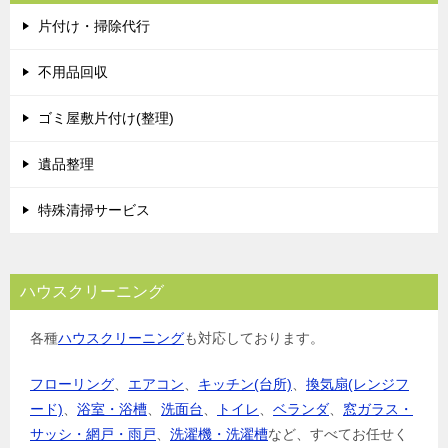
片付け・掃除代行
不用品回収
ゴミ屋敷片付け(整理)
遺品整理
特殊清掃サービス
ハウスクリーニング
各種
ハウスクリーニング
も対応しております。
フローリング
、
エアコン
、
キッチン(台所)
、
換気扇(レンジフ
ード)
、
浴室・浴槽
、
洗面台
、
トイレ
、
ベランダ
、
窓ガラス・
サッシ・網戸・雨戸
、
洗濯機・洗濯槽
など、すべてお任せく