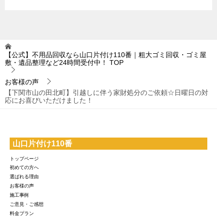
【公式】不用品回収なら山口片付け110番｜粗大ゴミ回収・ゴミ屋
敷・遺品整理など24時間受付中！
TOP
お客様の声
【下関市山の田北町】引越しに伴う家財処分のご依頼☆日曜日の対
応にお喜びいただけました！
山口片付け110番
トップページ
初めての方へ
選ばれる理由
お客様の声
施工事例
ご意見・ご感想
料金プラン