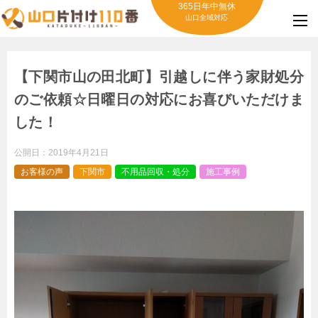
365日年中無休
山口全域対応
【下関市山の田北町】引越しに伴う家財処分
のご依頼☆日曜日の対応にお喜びいただけま
した！
公開日：
2019年4月21日
お客様の声
下関市
不用品回収・処分
施工事例