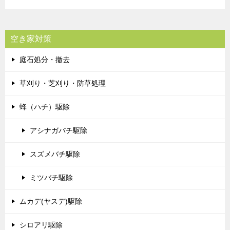
空き家対策
庭石処分・撤去
草刈り・芝刈り・防草処理
蜂（ハチ）駆除
アシナガバチ駆除
スズメバチ駆除
ミツバチ駆除
ムカデ(ヤスデ)駆除
シロアリ駆除