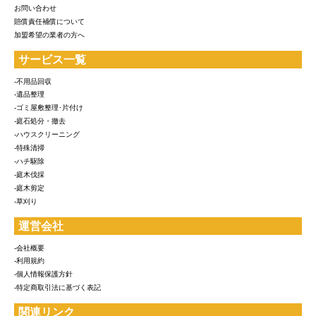
お問い合わせ
賠償責任補償について
加盟希望の業者の方へ
サービス一覧
-不用品回収
-遺品整理
-ゴミ屋敷整理･片付け
-庭石処分・撤去
-ハウスクリーニング
-特殊清掃
-ハチ駆除
-庭木伐採
-庭木剪定
-草刈り
運営会社
-会社概要
-利用規約
-個人情報保護方針
-特定商取引法に基づく表記
関連リンク