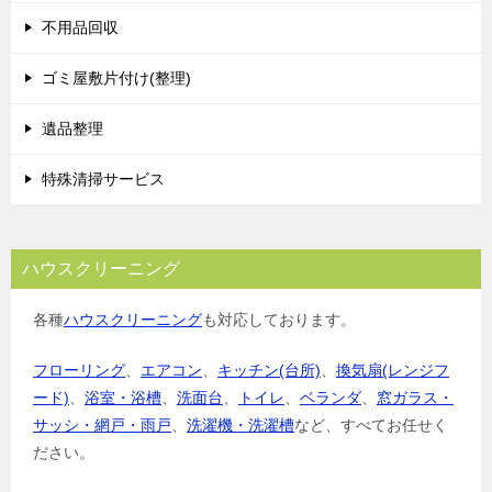
不用品回収
ゴミ屋敷片付け(整理)
遺品整理
特殊清掃サービス
ハウスクリーニング
各種
ハウスクリーニング
も対応しております。
フローリング
、
エアコン
、
キッチン(台所)
、
換気扇(レンジフ
ード)
、
浴室・浴槽
、
洗面台
、
トイレ
、
ベランダ
、
窓ガラス・
サッシ・網戸・雨戸
、
洗濯機・洗濯槽
など、すべてお任せく
ださい。