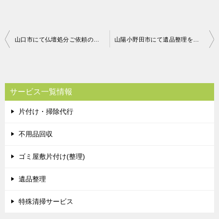
投
山口市にて仏壇処分ご依頼の匿名希望様の声
山陽小野田市にて遺品整理を伴う不用品回収ご依頼の匿名希望様の声
稿
ナ
ビ
サービス一覧情報
ゲ
片付け・掃除代行
ー
シ
不用品回収
ョ
ゴミ屋敷片付け(整理)
ン
遺品整理
特殊清掃サービス