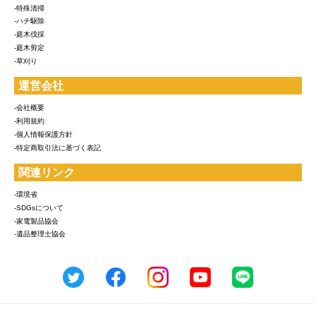
-特殊清掃
-ハチ駆除
-庭木伐採
-庭木剪定
-草刈り
運営会社
-会社概要
-利用規約
-個人情報保護方針
-特定商取引法に基づく表記
関連リンク
-環境省
-SDGsについて
-家電製品協会
-遺品整理士協会