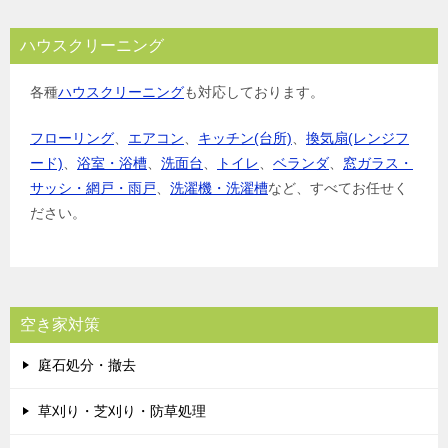
ハウスクリーニング
各種
ハウスクリーニング
も対応しております。
フローリング
、
エアコン
、
キッチン(台所)
、
換気扇(レンジフ
ード)
、
浴室・浴槽
、
洗面台
、
トイレ
、
ベランダ
、
窓ガラス・
サッシ・網戸・雨戸
、
洗濯機・洗濯槽
など、すべてお任せく
ださい。
空き家対策
庭石処分・撤去
草刈り・芝刈り・防草処理