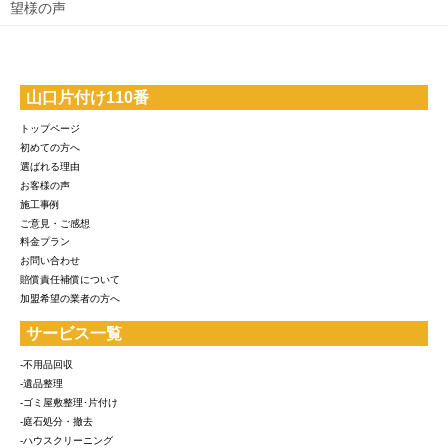
望様の声
山口片付け110番
トップページ
初めての方へ
選ばれる理由
お客様の声
施工事例
ご意見・ご感想
料金プラン
お問い合わせ
賠償責任補償について
加盟希望の業者の方へ
サービス一覧
-不用品回収
-遺品整理
-ゴミ屋敷整理･片付け
-庭石処分・撤去
-ハウスクリーニング