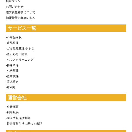
料金プラン
お問い合わせ
賠償責任補償について
加盟希望の業者の方へ
サービス一覧
-不用品回収
-遺品整理
-ゴミ屋敷整理･片付け
-庭石処分・撤去
-ハウスクリーニング
-特殊清掃
-ハチ駆除
-庭木伐採
-庭木剪定
-草刈り
運営会社
-会社概要
-利用規約
-個人情報保護方針
-特定商取引法に基づく表記