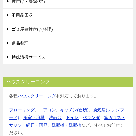
片付け・掃除代行
ー
シ
不用品回収
ョ
ゴミ屋敷片付け(整理)
ン
遺品整理
特殊清掃サービス
ハウスクリーニング
各種
ハウスクリーニング
も対応しております。
フローリング
、
エアコン
、
キッチン(台所)
、
換気扇(レンジフ
ード)
、
浴室・浴槽
、
洗面台
、
トイレ
、
ベランダ
、
窓ガラス・
サッシ・網戸・雨戸
、
洗濯機・洗濯槽
など、すべてお任せく
ださい。