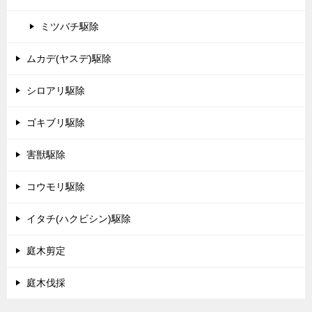
ミツバチ駆除
ムカデ(ヤスデ)駆除
シロアリ駆除
ゴキブリ駆除
害獣駆除
コウモリ駆除
イタチ(ハクビシン)駆除
庭木剪定
庭木伐採