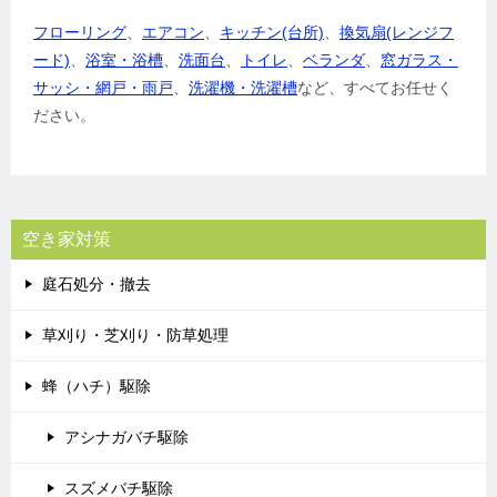
フローリング
、
エアコン
、
キッチン(台所)
、
換気扇(レンジフ
ード)
、
浴室・浴槽
、
洗面台
、
トイレ
、
ベランダ
、
窓ガラス・
サッシ・網戸・雨戸
、
洗濯機・洗濯槽
など、すべてお任せく
ださい。
空き家対策
庭石処分・撤去
草刈り・芝刈り・防草処理
蜂（ハチ）駆除
アシナガバチ駆除
スズメバチ駆除