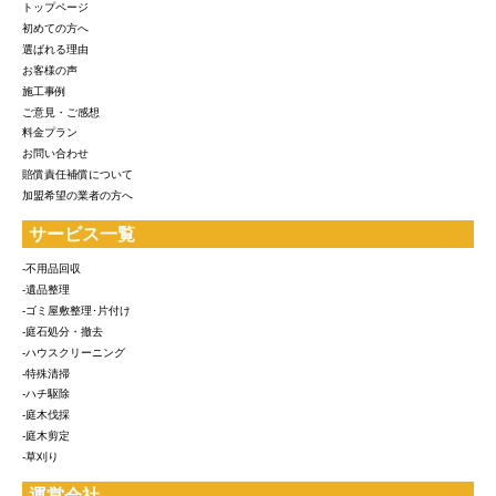
トップページ
初めての方へ
選ばれる理由
お客様の声
施工事例
ご意見・ご感想
料金プラン
お問い合わせ
賠償責任補償について
加盟希望の業者の方へ
サービス一覧
-不用品回収
-遺品整理
-ゴミ屋敷整理･片付け
-庭石処分・撤去
-ハウスクリーニング
-特殊清掃
-ハチ駆除
-庭木伐採
-庭木剪定
-草刈り
運営会社