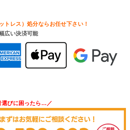
ットレス）処分
ならお任せ下さい！
幅広い決済可能
者選びに困ったら…／