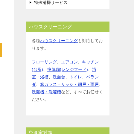
特殊清掃サービス
金
ハウスクリーニング
各種
ハウスクリーニング
も対応してお
ります。
フローリング
、
エアコン
、
キッチン
(台所)
、
換気扇(レンジフード)
、
浴
室・浴槽
、
洗面台
、
トイレ
、
ベラン
ダ
、
窓ガラス・サッシ・網戸・雨戸
、
洗濯機・洗濯槽
など、すべてお任せく
ださい。
空き家対策