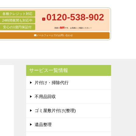
各種クレジット対応
0120-538-902
24時間夜間も対応中
安心の1億円保証付
無料
見積り
です。お気軽にご相談ください！
メールフォームでのお問い合わせ
サービス一覧情報
片付け・掃除代行
不用品回収
ゴミ屋敷片付け(整理)
遺品整理