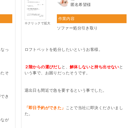
匿名希望様
作業内容
※クリックで拡大
ソファー処分引き取り
になっ
ロフトベットを処分したいというお客様。
２階からの運びだし
と、
解体しないと持ち出せない
と
めたそ
いう事で、お困りだったそうです。
退出日も間近で急を要するという事でした。
ができ
「即日予約ができた」
ことで当社に即決くださいまし
た。
つなが