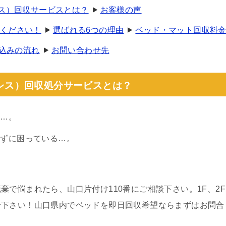
レス）回収サービスとは？
お客様の声
ください！
選ばれる6つの理由
ベッド・マット回収料
込みの流れ
お問い合わせ先
トレス）回収処分サービスとは？
い…。
かずに困っている…。
！
で悩まれたら、山口片付け110番にご相談下さい。1F、2F
せ下さい！山口県内でベッドを即日回収希望ならまずはお問合