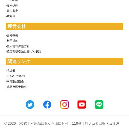
-庭木伐採
-庭木剪定
-草刈り
運営会社
-会社概要
-利用規約
-個人情報保護方針
-特定商取引法に基づく表記
関連リンク
-環境省
-SDGsについて
-家電製品協会
-遺品整理士協会
© 2026 【公式】不用品回収なら山口片付け110番｜粗大ゴミ回収・ゴミ屋