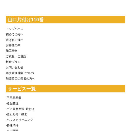
山口片付け110番
トップページ
初めての方へ
選ばれる理由
お客様の声
施工事例
ご意見・ご感想
料金プラン
お問い合わせ
賠償責任補償について
加盟希望の業者の方へ
サービス一覧
-不用品回収
-遺品整理
-ゴミ屋敷整理･片付け
-庭石処分・撤去
-ハウスクリーニング
-特殊清掃
-ハチ駆除